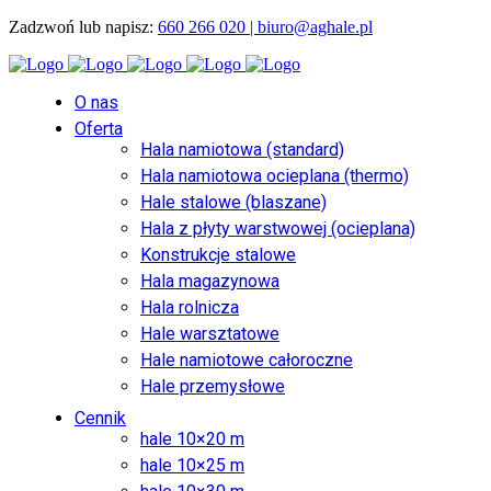
Zadzwoń lub napisz:
660 266 020 |
biuro@aghale.pl
O nas
Oferta
Hala namiotowa (standard)
Hala namiotowa ocieplana (thermo)
Hale stalowe (blaszane)
Hala z płyty warstwowej (ocieplana)
Konstrukcje stalowe
Hala magazynowa
Hala rolnicza
Hale warsztatowe
Hale namiotowe całoroczne
Hale przemysłowe
Cennik
hale 10×20 m
hale 10×25 m