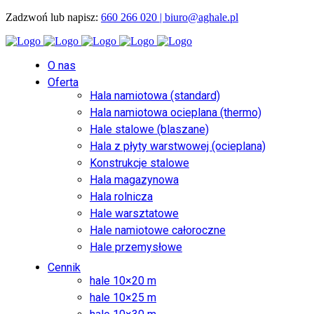
Zadzwoń lub napisz:
660 266 020 |
biuro@aghale.pl
O nas
Oferta
Hala namiotowa (standard)
Hala namiotowa ocieplana (thermo)
Hale stalowe (blaszane)
Hala z płyty warstwowej (ocieplana)
Konstrukcje stalowe
Hala magazynowa
Hala rolnicza
Hale warsztatowe
Hale namiotowe całoroczne
Hale przemysłowe
Cennik
hale 10×20 m
hale 10×25 m