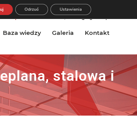
uj
Odrzuć
Ustawienia
ub napisz:
660 266 020 |
biuro@aghale.pl
Baza wiedzy
Galeria
Kontakt
eplana, stalowa i