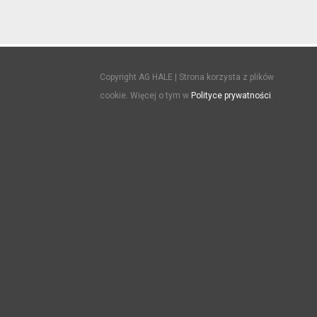
Copyright AG HALE | Strona korzysta z plików
cookie. Więcej o tym w
Polityce prywatności
.