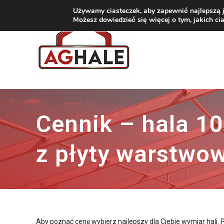
Używamy ciasteczek, aby zapewnić najlepszą j
Możesz dowiedzieć się więcej o tym, jakich c
Cennik – hala 10
z płyty warstwow
Aby poznać cenę wybierz najlepszy dla Ciebie wymiar hali.