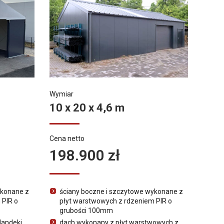
Wymiar
10 x 20 x 4,6 m
Cena netto
198.900 zł
ykonane z
ściany boczne i szczytowe wykonane z
 PIR o
płyt warstwowych z rdzeniem PIR o
grubości 100mm
landeki
dach wykonany z płyt warstwowych z