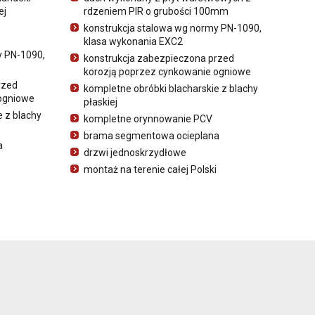
ej
rdzeniem PIR o grubości 100mm
konstrukcja stalowa wg normy PN-1090,
klasa wykonania EXC2
y PN-1090,
konstrukcja zabezpieczona przed
korozją poprzez cynkowanie ogniowe
rzed
kompletne obróbki blacharskie z blachy
ogniowe
płaskiej
e z blachy
kompletne orynnowanie PCV
brama segmentowa ocieplana
a
drzwi jednoskrzydłowe
montaż na terenie całej Polski