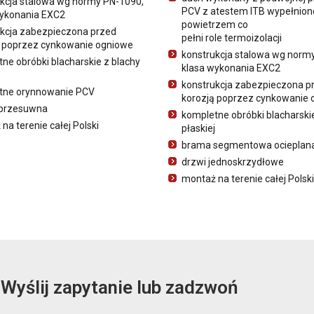
kcja stalowa wg normy PN-1090,
PCV z atestem ITB wypełnion
wykonania EXC2
powietrzem co
kcja zabezpieczona przed
pełni role termoizolacji
ą poprzez cynkowanie ogniowe
konstrukcja stalowa wg norm
ne obróbki blacharskie z blachy
klasa wykonania EXC2
konstrukcja zabezpieczona p
tne orynnowanie PCV
korozją poprzez cynkowanie 
przesuwna
kompletne obróbki blacharski
na terenie całej Polski
płaskiej
brama segmentowa ocieplan
drzwi jednoskrzydłowe
montaż na terenie całej Polski
Wyślij zapytanie lub zadzwoń