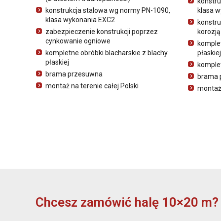
konstru
konstrukcja stalowa wg normy PN-1090,
klasa 
klasa wykonania EXC2
konstru
zabezpieczenie konstrukcji poprzez
korozj
cynkowanie ogniowe
komplet
kompletne obróbki blacharskie z blachy
płaskiej
płaskiej
komple
brama przesuwna
brama 
montaż na terenie całej Polski
montaż 
Chcesz zamówić halę 10×20 m?