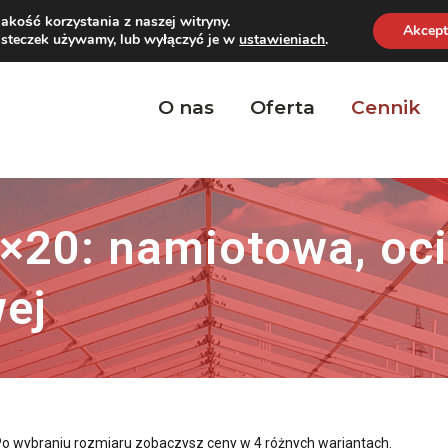
akość korzystania z naszej witryny.
Akcept
iasteczek używamy, lub wyłączyć je w
ustawieniach
.
Zadzwoń l
O nas
Oferta
Cennik
×20: namiotowa, oci
ej
 Po wybraniu rozmiaru zobaczysz ceny w 4 różnych wariantach.