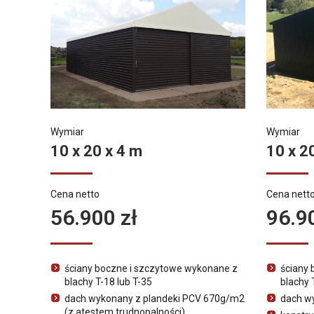
Wymiar
Wymiar
10 x 20 x 4 m
10 x 2
Cena netto
Cena nett
56.900 zł
96.9
ściany boczne i szczytowe wykonane z
ściany 
blachy T-18 lub T-35
blachy 
dach wykonany z plandeki PCV 670g/m2
dach wy
(z atestem trudnopalności)