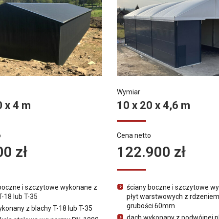
Wymiar
0 x 4 m
10 x 20 x 4,6 m
o
Cena netto
00 zł
122.900 zł
boczne i szczytowe wykonane z
ściany boczne i szczytowe w
T-18 lub T-35
płyt warstwowych z rdzeniem
grubości 60mm
konany z blachy T-18 lub T-35
dach wykonany z podwójnej p