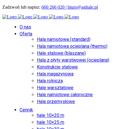
Zadzwoń lub napisz:
660 266 020 |
biuro@aghale.pl
O nas
Oferta
Hala namiotowa (standard)
Hala namiotowa ocieplana (thermo)
Hale stalowe (blaszane)
Hala z płyty warstwowej (ocieplana)
Konstrukcje stalowe
Hala magazynowa
Hala rolnicza
Hale warsztatowe
Hale namiotowe całoroczne
Hale przemysłowe
Cennik
hale 10×20 m
hale 10×25 m