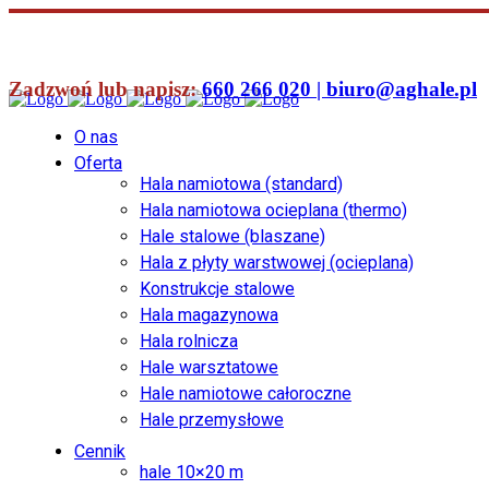
Zadzwoń lub napisz:
660 266 020 |
biuro@aghale.pl
O nas
Oferta
Hala namiotowa (standard)
Hala namiotowa ocieplana (thermo)
Hale stalowe (blaszane)
Hala z płyty warstwowej (ocieplana)
Konstrukcje stalowe
Hala magazynowa
Hala rolnicza
Hale warsztatowe
Hale namiotowe całoroczne
Hale przemysłowe
Cennik
hale 10×20 m