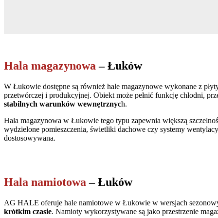
Hala magazynowa
– Łuków
W Łukowie dostępne są również hale magazynowe wykonane z płyty wa
przetwórczej i produkcyjnej. Obiekt może pełnić funkcję chłodni, pr
stabilnych warunków wewnętrznyc
h.
Hala magazynowa w Łukowie tego typu zapewnia większą szczelność k
wydzielone pomieszczenia, świetliki dachowe czy systemy wentylac
dostosowywana.
Hala namiotowa
– Łuków
AG HALE oferuje hale namiotowe w Łukowie w wersjach sezonowyc
krótkim czasie
. Namioty wykorzystywane są jako przestrzenie magaz