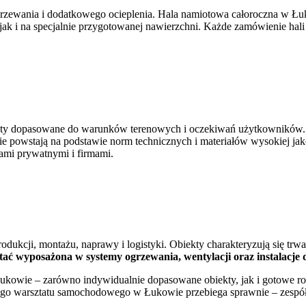
rzewania i dodatkowego ocieplenia. Hala namiotowa całoroczna w Łuko
k i na specjalnie przygotowanej nawierzchni. Każde zamówienie hali 
ekty dopasowane do warunków terenowych i oczekiwań użytkowników. 
 powstają na podstawie norm technicznych i materiałów wysokiej jak
ami prywatnymi i firmami.
ukcji, montażu, naprawy i logistyki. Obiekty charakteryzują się trwa
ać wyposażona w systemy ogrzewania, wentylacji oraz instalacj
ukowie – zarówno indywidualnie dopasowane obiekty, jak i gotowe ro
ego warsztatu samochodowego w Łukowie przebiega sprawnie – zespół 