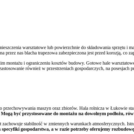
ieszczenia warsztatowe lub powierzchnie do składowania sprzętu i ma
na przez nas blacha trapezowa zabezpieczona jest przed korozją, co z
ybkim montażu i ograniczeniu kosztów budowy. Gotowe hale warsztat
ą zastosowanie również w przestrzeniach gospodarczych, na posesjach p
o przechowywania maszyn oraz zbiorów. Hala rolnicza w Łukowie sta
.
Mogą być przystosowane do montażu na dowolnym podłożu, równie
kt zachowuje stabilność w zmiennych warunkach atmosferycznych. Istn
 specyfiki gospodarstwa, a w razie potrzeby oferujemy rozbudow