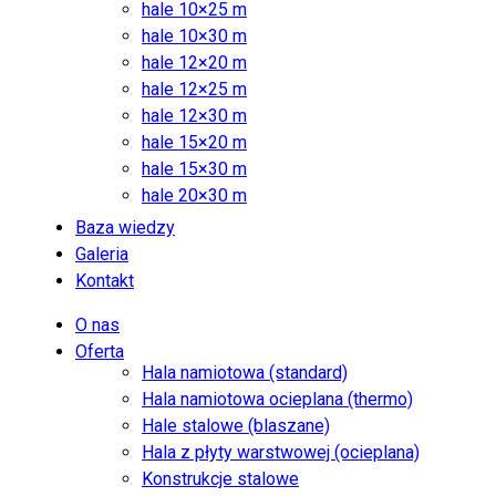
hale 10×25 m
hale 10×30 m
hale 12×20 m
hale 12×25 m
hale 12×30 m
hale 15×20 m
hale 15×30 m
hale 20×30 m
Baza wiedzy
Galeria
Kontakt
O nas
Oferta
Hala namiotowa (standard)
Hala namiotowa ocieplana (thermo)
Hale stalowe (blaszane)
Hala z płyty warstwowej (ocieplana)
Konstrukcje stalowe